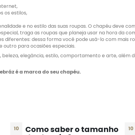
nternet,
 os estilos,
alidade e no estilo das suas roupas. O chapéu deve com
ecial, traga as roupas que planeja usar na hora da co
es diferentes: dessa forma você pode usá-lo com mais r
 e outro para ocasiões especiais.
 beleza, elegância, estilo, comportamento e arte, além 
ebráz é a marca do seu chapéu.
Como saber o tamanho
10
10