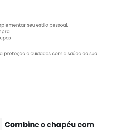
plementar seu estilo pessoal.
mpra.
oupas
da proteção e cuidados com a saúde da sua
Combine o chapéu com
Com
10