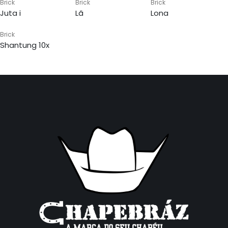
Brick
Brick
Brick
Juta i
Lã
Lona
Brick
Shantung 10x