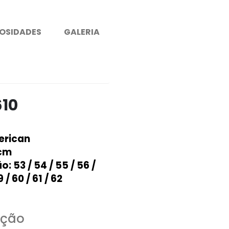
OSIDADES
GALERIA
610
erican
 cm
ão
: 53 / 54 / 55 / 56 /
 / 60 / 61 / 62
ução