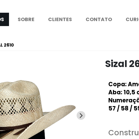
OS
SOBRE
CLIENTES
CONTATO
CURI
L 2610
Sizal 2
Copa
: Am
Aba
: 10,5
Numeraç
57 / 58 / 59
Constr