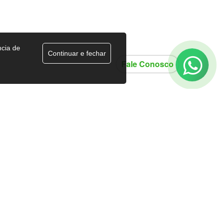
ncia de
Continuar e fechar
Fale Conosco
hapebraz
HOME