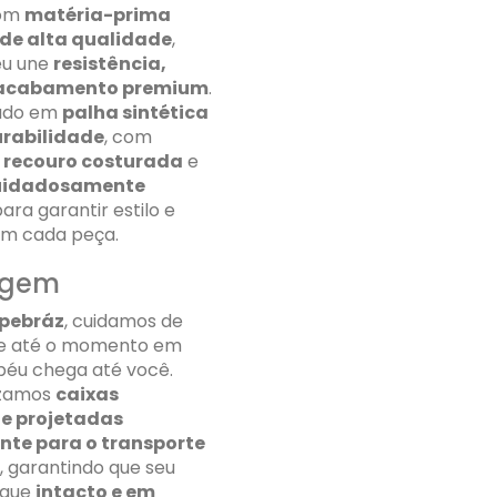
com
matéria-prima
de alta qualidade
,
éu une
resistência,
 acabamento premium
.
ado em
palha sintética
urabilidade
, com
e recouro costurada
e
cuidadosamente
ara garantir estilo e
em cada peça.
agem
pebráz
, cuidamos de
he até o momento em
péu chega até você.
lizamos
caixas
 e projetadas
nte para o transporte
, garantindo que seu
egue
intacto e em