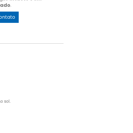
tado
.
ontato
o sol.