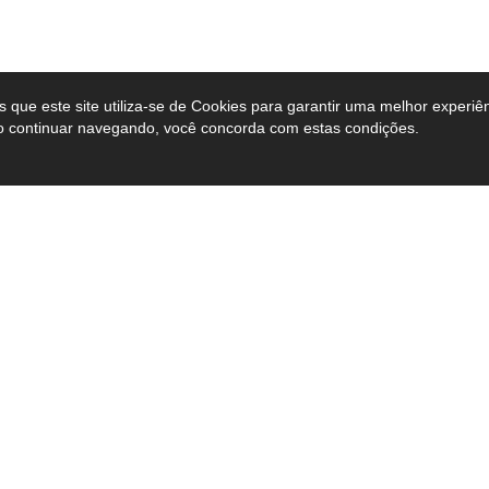
que este site utiliza-se de Cookies para garantir uma melhor experiê
ao continuar navegando, você concorda com estas condições.
C
44 3232-1210