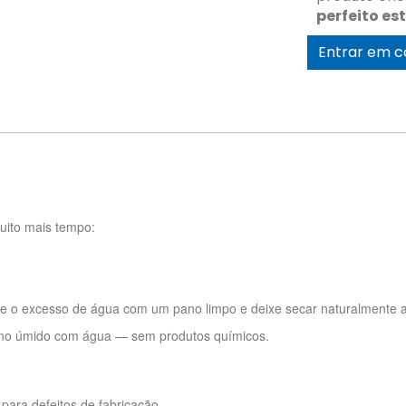
perfeito es
Entrar em c
uito mais tempo:
ire o excesso de água com um pano limpo e deixe secar naturalmente a
pano úmido com água — sem produtos químicos.
para defeitos de fabricação.