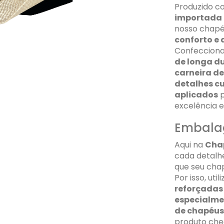
Produzido 
importada 
nosso chap
conforto e
Confeccion
de longa d
carneira d
detalhes 
aplicados
p
excelência 
Embal
Aqui na
Cha
cada detal
que seu cha
Por isso, uti
reforçadas
especialme
de chapéus
produto ch