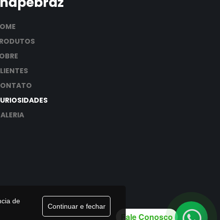
hapebraz
HOME
RODUTOS
OBRE
LIENTES
CONTATO
URIOSIDADES
ALERIA
ncia de
Continuar e fechar
Fale Conosco