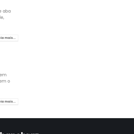
e aba
e,
eia mais...
 em
rem o
eia mais...