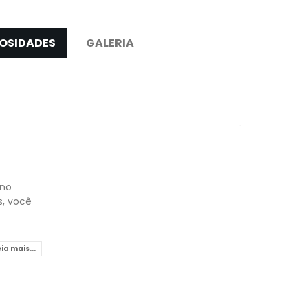
OSIDADES
GALERIA
 no
s, você
eia mais...