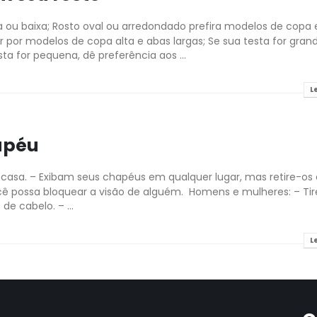
 ou baixa; Rosto oval ou arredondado prefira modelos de copa 
r por modelos de copa alta e abas largas; Se sua testa for grand
ta for pequena, dê preferência aos ...
L
apéu
 casa. – Exibam seus chapéus em qualquer lugar, mas retire-os
cê possa bloquear a visão de alguém. Homens e mulheres: – Ti
de cabelo. – ...
L